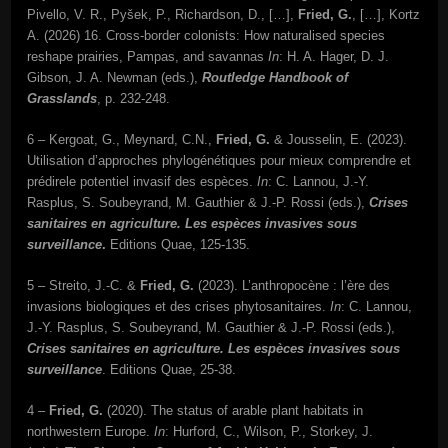
Pivello, V. R., Pyšek, P., Richardson, D., […],
Fried, G.
, […], Kortz
A. (2026) 16. Cross-border colonists: How naturalised species
reshape prairies, Pampas, and savannas
In
: H. A. Hager, D. J.
Gibson, J. A. Newman (eds.),
Routledge Handbook of
Grasslands
, p. 232-248.
6 – Kergoat, G., Meynard, C.N.,
Fried, G.
& Jousselin, E. (2023).
Utilisation d’approches phylogénétiques pour mieux comprendre et
prédirele potentiel invasif des espèces.
In
: C. Lannou, J.-Y.
Rasplus, S. Soubeyrand, M. Gauthier & J.-P. Rossi (eds.),
Crises
sanitaires en agriculture. Les espèces invasives sous
surveillance
.
Editions Quae, 125-135.
5 – Streito, J.-C. &
Fried, G.
(2023). L’anthropocène : l’ère des
invasions biologiques et des crises phytosanitaires.
In
: C. Lannou,
J.-Y. Rasplus, S. Soubeyrand, M. Gauthier & J.-P. Rossi (eds.),
Crises sanitaires en agriculture. Les espèces invasives sous
surveillance
. Editions Quae, 25-38.
4 –
Fried, G.
(2020). The status of arable plant habitats in
northwestern Europe.
In
: Hurford, C., Wilson, P., Storkey, J.