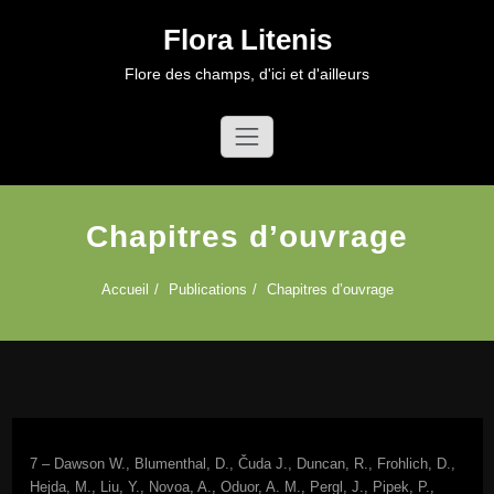
Aller
Flora Litenis
au
contenu
Flore des champs, d'ici et d'ailleurs
Chapitres d’ouvrage
Accueil
Publications
Chapitres d’ouvrage
7 – Dawson W., Blumenthal, D., Čuda J., Duncan, R., Frohlich, D.,
Hejda, M., Liu, Y., Novoa, A., Oduor, A. M., Pergl, J., Pipek, P.,