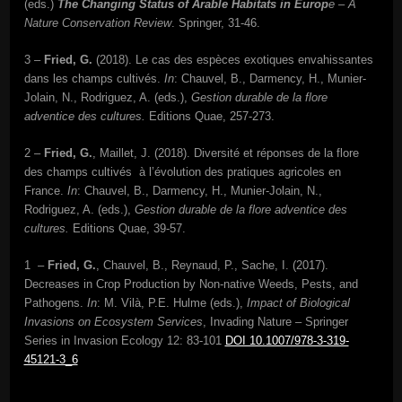
(eds.)
The Changing Status of Arable Habitats in Europ
e – A
Nature Conservation Review
. Springer, 31-46.
3 –
Fried, G.
(2018). Le cas des espèces exotiques envahissantes
dans les champs cultivés.
In
: Chauvel, B., Darmency, H., Munier-
Jolain, N., Rodriguez, A. (eds.),
Gestion durable de la flore
adventice des cultures.
Editions Quae, 257-273.
2 –
Fried, G.
, Maillet, J. (2018). Diversité et réponses de la flore
des champs cultivés à l’évolution des pratiques agricoles en
France.
In
: Chauvel, B., Darmency, H., Munier-Jolain, N.,
Rodriguez, A. (eds.),
Gestion durable de la flore adventice des
cultures.
Editions Quae, 39-57.
1 –
Fried, G.
, Chauvel, B., Reynaud, P., Sache, I. (2017).
Decreases in Crop Production by Non-native Weeds, Pests, and
Pathogens.
In
: M. Vilà, P.E. Hulme (eds.),
Impact of Biological
Invasions on Ecosystem Services
, Invading Nature – Springer
Series in Invasion Ecology 12: 83-101
DOI 10.1007/978-3-319-
45121-3_6